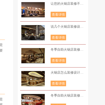
让您的火锅店装修不再为难
查看详情
说几个火锅店装修设计要点
查看详情
是
冬季自助火锅店装修应注意的问题
要
查看详情
火锅店怎么装修设计才做得好
查看详情
冬季自助火锅店装修应注意什么
是
要