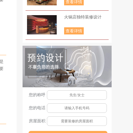
查看详情
火锅店独特装修设计
查看详情
是
要
您的称呼
您的电话
房屋面积