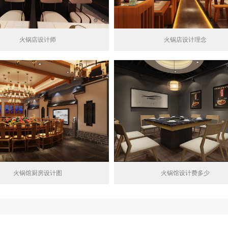
火锅店设计师
火锅店设计理念
火锅馆厨房设计图
火锅馆设计费多少