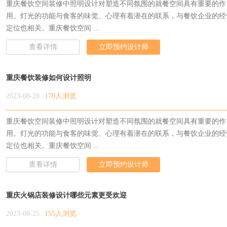
重庆餐饮空间装修中照明设计对塑造不同氛围的就餐空间具有重要的作
用。灯光的功能与食客的味觉、心理有着潜在的联系，与餐饮企业的经
定位也相关。重庆餐饮空间 ...
查看详情
立即预约设计师
重庆餐饮装修如何设计照明
2023-08-28
170人浏览
重庆餐饮空间装修中照明设计对塑造不同氛围的就餐空间具有重要的作
用。灯光的功能与食客的味觉、心理有着潜在的联系，与餐饮企业的经
定位也相关。重庆餐饮空间 ...
查看详情
立即预约设计师
重庆火锅店装修设计哪些元素更受欢迎
2023-08-25
155人浏览