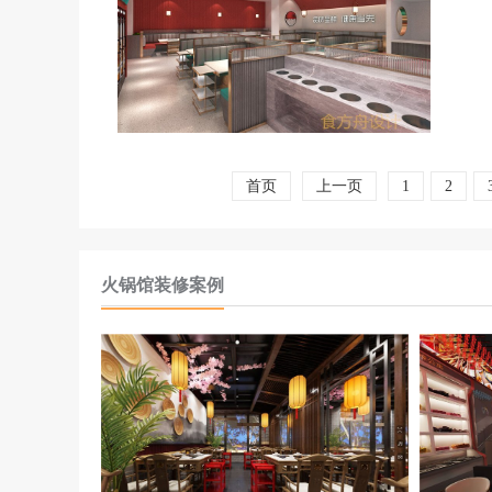
首页
上一页
1
2
火锅馆装修案例