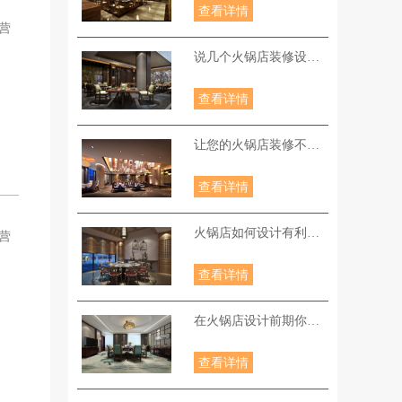
查看详情
营
说几个火锅店装修设计要点
查看详情
让您的火锅店装修不再为难
查看详情
火锅店如何设计有利于更好地经营？
营
查看详情
在火锅店设计前期你知道当下火锅店种类有哪些呢
查看详情